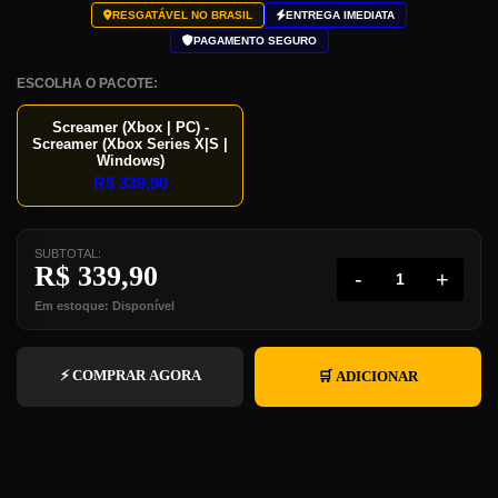
RESGATÁVEL NO BRASIL
ENTREGA IMEDIATA
PAGAMENTO SEGURO
ESCOLHA O PACOTE:
Screamer (Xbox | PC) -
Screamer (Xbox Series X|S |
Windows)
R$
339,90
SUBTOTAL:
R$
339,90
-
+
Em estoque: Disponível
⚡ COMPRAR AGORA
🛒 ADICIONAR