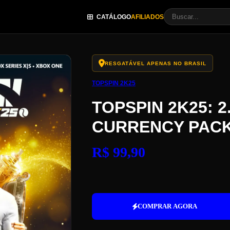
CATÁLOGO
AFILIADOS
RESGATÁVEL APENAS NO BRASIL
TOPSPIN 2K25
TOPSPIN 2K25: 2
CURRENCY PAC
R$
99,90
TopSpin
2K25:
2.700
COMPRAR AGORA
Virtual
Currency