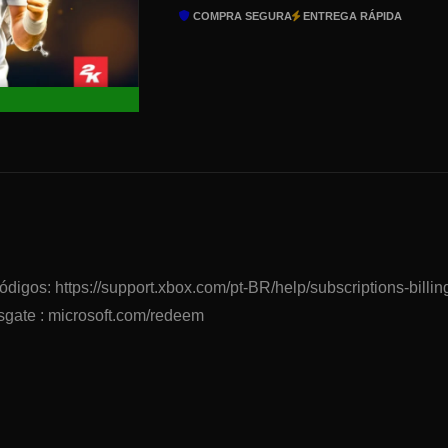
Pack
COMPRA SEGURA
ENTREGA RÁPIDA
quantidade
digos: https://support.xbox.com/pt-BR/help/subscriptions-billi
gate : microsoft.com/redeem