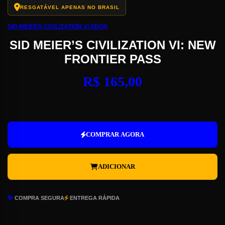
RESGATÁVEL APENAS NO BRASIL
SID MEIERS CIVILIZATION VI XBOX
SID MEIER’S CIVILIZATION VI: NEW
FRONTIER PASS
R$
165,00
Sid
Meier's
Civilization
COMPRAR AGORA
VI:
New
Frontier
ADICIONAR
Pass
quantidade
COMPRA SEGURA
ENTREGA RÁPIDA