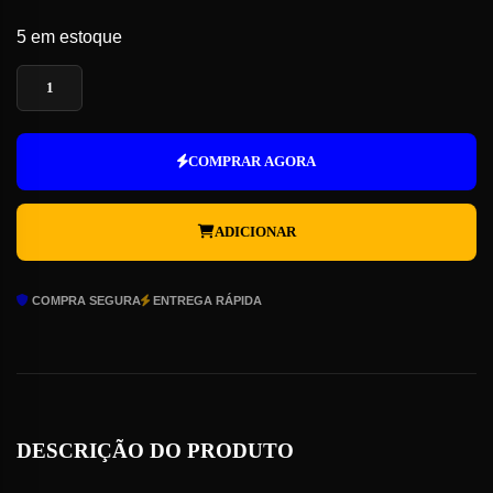
5 em estoque
Perfect
World
-
Pacote
de
COMPRAR AGORA
3.900
Gold
-
Level
ADICIONAR
Up
quantidade
COMPRA SEGURA
ENTREGA RÁPIDA
DESCRIÇÃO DO PRODUTO