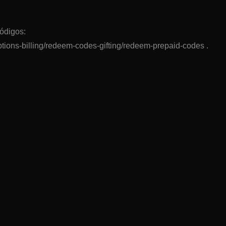
ódigos:
ptions-billing/redeem-codes-gifting/redeem-prepaid-codes .