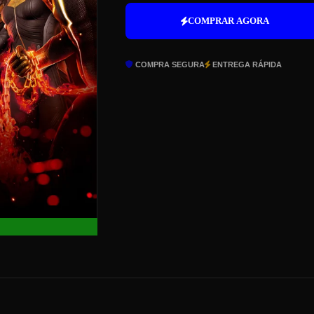
Midnight
Suns
COMPRAR AGORA
(Xbox)
-
Marvels
COMPRA SEGURA
ENTREGA RÁPIDA
Midnight
Suns:
Digital
Edition
(Xbox
One
|
Xbox
Series
X|S)
quantidade