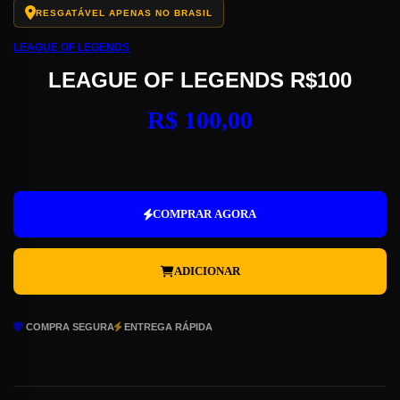
RESGATÁVEL APENAS NO BRASIL
LEAGUE OF LEGENDS
LEAGUE OF LEGENDS R$100
R$
100,00
League
of
Legends
COMPRAR AGORA
R$100
quantidade
ADICIONAR
COMPRA SEGURA
ENTREGA RÁPIDA