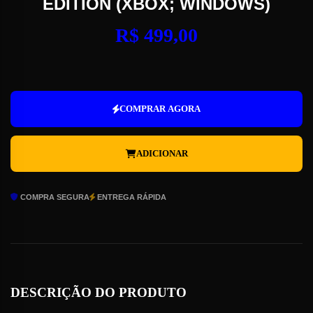
EDITION (XBOX; WINDOWS)
R$
499,00
Forza
Motorsport:
Premium
COMPRAR AGORA
Edition
(Xbox;
Windows)
ADICIONAR
quantidade
COMPRA SEGURA
ENTREGA RÁPIDA
DESCRIÇÃO DO PRODUTO