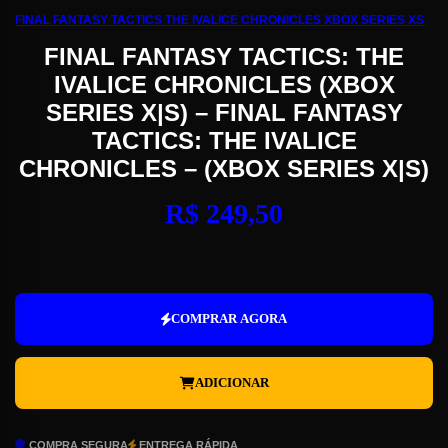
FINAL FANTASY TACTICS THE IVALICE CHRONICLES XBOX SERIES XS
FINAL FANTASY TACTICS: THE
IVALICE CHRONICLES (XBOX
SERIES X|S) – FINAL FANTASY
TACTICS: THE IVALICE
CHRONICLES – (XBOX SERIES X|S)
R$
249,50
Final
Fantasy
Tactics:
COMPRAR AGORA
The
Ivalice
Chronicles
ADICIONAR
(Xbox
Series
X|S)
-
COMPRA SEGURA
ENTREGA RÁPIDA