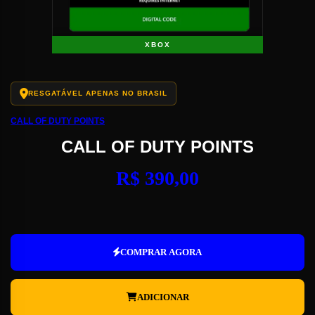
XBOX
RESGATÁVEL APENAS NO BRASIL
CALL OF DUTY POINTS
CALL OF DUTY POINTS
R$
390,00
Call
of
Duty
COMPRAR AGORA
Points
quantidade
ADICIONAR