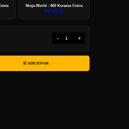
Coins
Ninja World - 400 Kurama Coins
R$
323,33
-
+
🛒 ADICIONAR